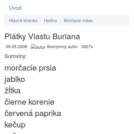
Úvod
Toggle
navigati
Hlavná stránka
Hydina
Morčacie mäso
Plátky Vlastu Buriana
09.05.2008
Anonymný autor
3927x
Suroviny:
morčacie prsia
jablko
žĺtka
čierne korenie
červená paprika
kečup