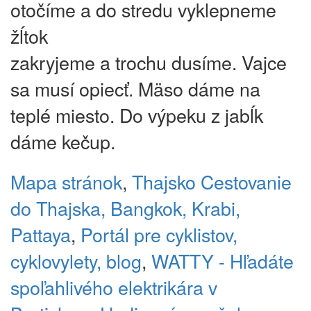
otočíme a do stredu vyklepneme
žĺtok
zakryjeme a trochu dusíme. Vajce
sa musí opiecť. Mäso dáme na
teplé miesto. Do výpeku z jabĺk
dáme kečup.
Mapa stránok
,
Thajsko
Cestovanie
do Thajska, Bangkok, Krabi,
Pattaya
,
Portál pre cyklistov,
cyklovylety, blog
,
WATTY - Hľadáte
spoľahlivého elektrikára v