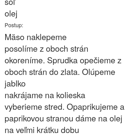
soľ
olej
Postup:
Mäso naklepeme
posolíme z oboch strán
okoreníme. Sprudka opečieme z
oboch strán do zlata. Olúpeme
jablko
nakrájame na kolieska
vyberieme stred. Opaprikujeme a
paprikovou stranou dáme na olej
na veľmi krátku dobu