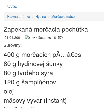
Úvod
Toggle
navigati
Hlavná stránka
Hydina
Morčacie mäso
Zapekaná morčacia pochúťka
01.04.2001
Dusanko
6157x
Suroviny:
400 g morčacích pÃ…â€¢s
80 g hydinovej šunky
80 g tvrdého syra
120 g šampiňónov
olej
mäsový vývar (instant)