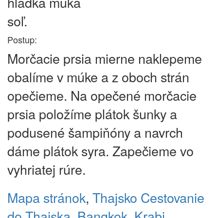
hladká múka
soľ.
Postup:
Morčacie prsia mierne naklepeme
obalíme v múke a z oboch strán
opečieme. Na opečené morčacie
prsia položíme plátok šunky a
podusené šampiňóny a navrch
dáme plátok syra. Zapečieme vo
vyhriatej rúre.
Mapa stránok
,
Thajsko
Cestovanie
do Thajska, Bangkok, Krabi,