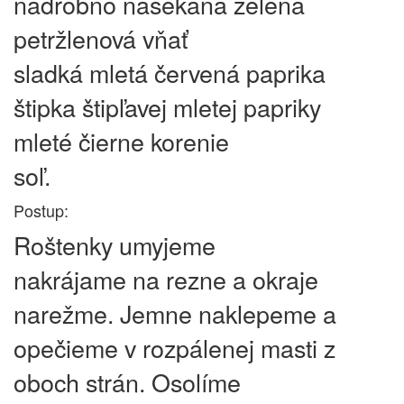
nadrobno nasekaná zelená
petržlenová vňať
sladká mletá červená paprika
štipka štipľavej mletej papriky
mleté čierne korenie
soľ.
Postup:
Roštenky umyjeme
nakrájame na rezne a okraje
narežme. Jemne naklepeme a
opečieme v rozpálenej masti z
oboch strán. Osolíme