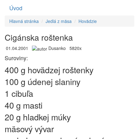
Úvod
Toggle
navigati
Hlavná stránka
Jedlá z mäsa
Hovädzie
Cigánska roštenka
01.04.2001
Dusanko
5820x
Suroviny:
400 g hovädzej roštenky
100 g údenej slaniny
1 cibuľa
40 g masti
20 g hladkej múky
mäsový vývar