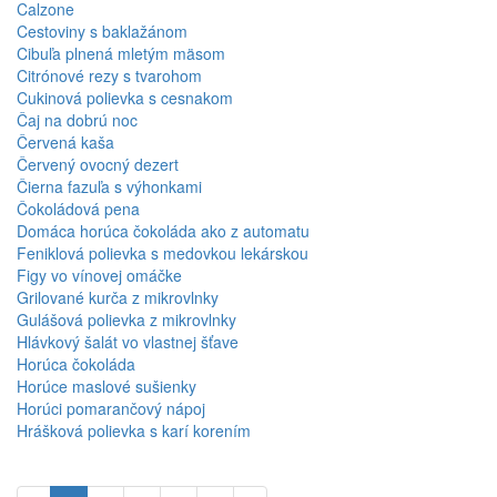
Calzone
Cestoviny s baklažánom
Cibuľa plnená mletým mäsom
Citrónové rezy s tvarohom
Cukinová polievka s cesnakom
Čaj na dobrú noc
Červená kaša
Červený ovocný dezert
Čierna fazuľa s výhonkami
Čokoládová pena
Domáca horúca čokoláda ako z automatu
Feniklová polievka s medovkou lekárskou
Figy vo vínovej omáčke
Grilované kurča z mikrovlnky
Gulášová polievka z mikrovlnky
Hlávkový šalát vo vlastnej šťave
Horúca čokoláda
Horúce maslové sušienky
Horúci pomarančový nápoj
Hrášková polievka s karí korením