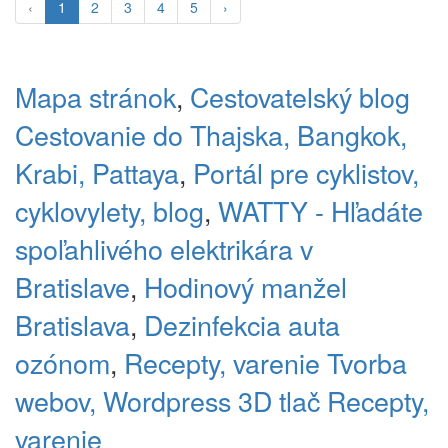
‹
1
2
3
4
5
›
Mapa stránok
,
Cestovatelský blog
Cestovanie do Thajska, Bangkok,
Krabi, Pattaya
,
Portál pre cyklistov,
cyklovylety, blog
,
WATTY - Hľadáte
spoľahlivého elektrikára v
Bratislave
,
Hodinový manžel
Bratislava
,
Dezinfekcia auta
ozónom
,
Recepty, varenie
Tvorba
webov, Wordpress
3D tlač
Recepty,
varenie