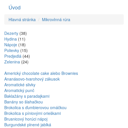
Úvod
Toggle
navigati
Hlavná stránka
Mikrovlnná rúra
Dezerty
(38)
Hydina
(11)
Nápoje
(18)
Polievky
(15)
Predjedlá
(44)
Zelenina
(24)
Americký chocolate cake alebo Brownies
Ananásovo-tvarohový zákusok
Aromatické slivky
Aromatický punč
Baklažány s paradajkami
Banány so šlahačkou
Brokolica s ďumbierovou omáčkou
Brokolica s píniovými orieškami
Brusnicový horúci nápoj
Burgundské plnené jablká