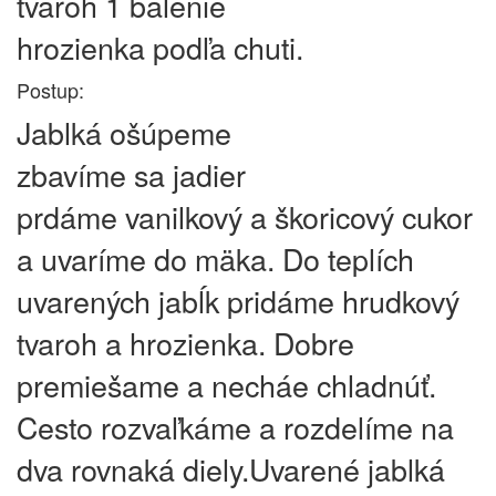
tvaroh 1 balenie
hrozienka podľa chuti.
Postup:
Jablká ošúpeme
zbavíme sa jadier
prdáme vanilkový a škoricový cukor
a uvaríme do mäka. Do teplích
uvarených jabĺk pridáme hrudkový
tvaroh a hrozienka. Dobre
premiešame a necháe chladnúť.
Cesto rozvaľkáme a rozdelíme na
dva rovnaká diely.Uvarené jablká