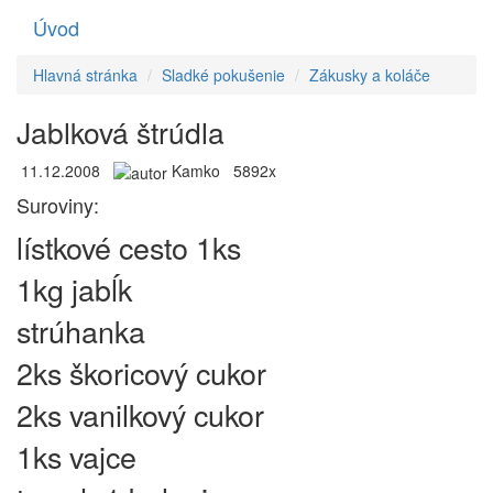
Úvod
Toggle
navigati
Hlavná stránka
Sladké pokušenie
Zákusky a koláče
Jablková štrúdla
11.12.2008
Kamko
5892x
Suroviny:
lístkové cesto 1ks
1kg jabĺk
strúhanka
2ks škoricový cukor
2ks vanilkový cukor
1ks vajce