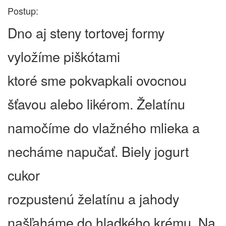
Postup:
Dno aj steny tortovej formy
vyložíme piškótami
ktoré sme pokvapkali ovocnou
šťavou alebo likérom. Želatínu
namočíme do vlažného mlieka a
necháme napučať. Biely jogurt
cukor
rozpustenú želatínu a jahody
našľaháme do hladkého krému. Na