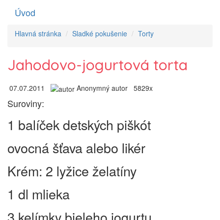
Úvod
Toggle
navigati
Hlavná stránka
Sladké pokušenie
Torty
Jahodovo-jogurtová torta
07.07.2011
Anonymný autor
5829x
Suroviny:
1 balíček detských piškót
ovocná šťava alebo likér
Krém: 2 lyžice želatíny
1 dl mlieka
3 kelímky bieleho jogurtu