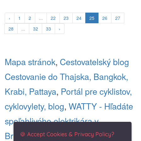
‹
1
2
...
22
23
24
25
26
27
28
...
32
33
›
Mapa stránok
,
Cestovatelský blog
Cestovanie do Thajska, Bangkok,
Krabi, Pattaya
,
Portál pre cyklistov,
cyklovylety, blog
,
WATTY - Hľadáte
spoľahlivého elektrikára v
Bratislave
,
Hodinový manžel
🍪 Accept Cookies & Privacy Policy?