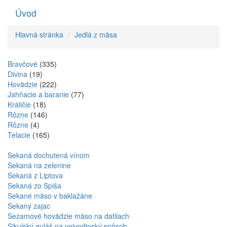
Úvod
Toggle
navigati
Hlavná stránka
Jedlá z mäsa
Bravčové
(335)
Divina
(19)
Hovädzie
(222)
Jahňacie a baranie
(77)
Králičie
(18)
Rôzne
(146)
Rôzne
(4)
Telacie
(165)
Sekaná dochutená vínom
Sekaná na zelenine
Sekaná z Liptova
Sekaná zo Spiša
Sekané mäso v baklažáne
Sekaný zajac
Sezamové hovädzie mäso na datliach
Sikulský guláš na vojvodinský spôsob