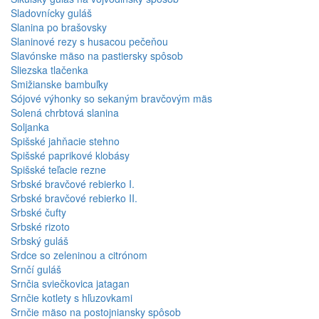
Sladovnícky guláš
Slanina po brašovsky
Slaninové rezy s husacou pečeňou
Slavónske mäso na pastiersky spôsob
Sliezska tlačenka
Smižianske bambuľky
Sójové výhonky so sekaným bravčovým mäs
Solená chrbtová slanina
Soljanka
Spišské jahňacie stehno
Spišské paprikové klobásy
Spišské teľacie rezne
Srbské bravčové rebierko I.
Srbské bravčové rebierko II.
Srbské čufty
Srbské rizoto
Srbský guláš
Srdce so zeleninou a citrónom
Srnčí guláš
Srnčia sviečkovica jatagan
Srnčie kotlety s hľuzovkami
Srnčie mäso na postojniansky spôsob