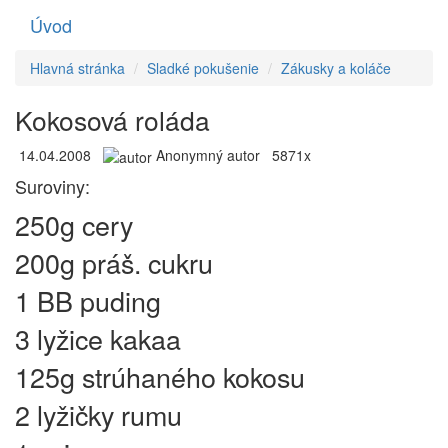
Úvod
Toggle
navigati
Hlavná stránka
Sladké pokušenie
Zákusky a koláče
Kokosová roláda
14.04.2008
Anonymný autor
5871x
Suroviny:
250g cery
200g práš. cukru
1 BB puding
3 lyžice kakaa
125g strúhaného kokosu
2 lyžičky rumu