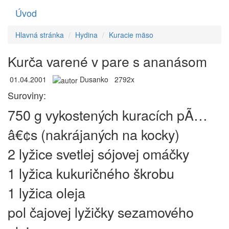
Úvod
Toggle
navigati
Hlavná stránka
Hydina
Kuracie mäso
Kurča varené v pare s ananásom
01.04.2001
Dusanko
2792x
Suroviny:
750 g vykostených kuracích pÃ…
â€¢s (nakrájaných na kocky)
2 lyžice svetlej sójovej omáčky
1 lyžica kukuričného škrobu
1 lyžica oleja
pol čajovej lyžičky sezamového