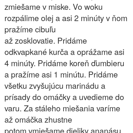
zmiešame v miske. Vo woku
rozpálime olej a asi 2 minúty v ňom
pražíme cibuľu
až zosklovatie. Pridáme
odkvapkané kurča a oprážame asi
4 minúty. Pridáme koreň ďumbieru
a pražíme asi 1 minútu. Pridáme
všetku zvyšujúcu marinádu a
prísady do omáčky a uvedieme do
varu. Za stáleho miešania varíme
až omáčka zhustne
potom vmiešame dieliky ananásu.