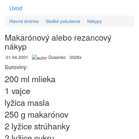
Úvod
Toggle
navigati
Hlavná stránka
Sladké pokušenie
Nákypy
Makarónový alebo rezancový
nákyp
01.04.2001
Dusanko
3028x
Suroviny:
200 ml mlieka
1 vajce
lyžica masla
250 g makarónov
2 lyžice strúhanky
2 lyžice cukru