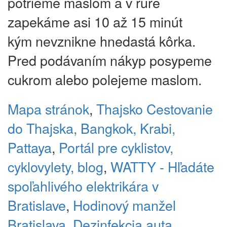
potrieme maslom a v rúre
zapekáme asi 10 až 15 minút
kým nevznikne hnedastá kôrka.
Pred podávaním nákyp posypeme
cukrom alebo polejeme maslom.
Mapa stránok
,
Thajsko
Cestovanie
do Thajska, Bangkok, Krabi,
Pattaya
,
Portál pre cyklistov,
cyklovylety, blog
,
WATTY - Hľadáte
spoľahlivého elektrikára v
Bratislave
,
Hodinový manžel
Bratislava
,
Dezinfekcia auta