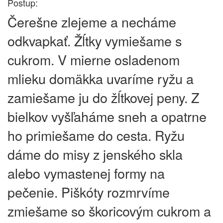
Postup:
Čerešne zlejeme a necháme
odkvapkať. Žĺtky vymiešame s
cukrom. V mierne osladenom
mlieku domäkka uvaríme ryžu a
zamiešame ju do žĺtkovej peny. Z
bielkov vyšľaháme sneh a opatrne
ho primiešame do cesta. Ryžu
dáme do misy z jenského skla
alebo vymastenej formy na
pečenie. Piškóty rozmrvíme
zmiešame so škoricovým cukrom a