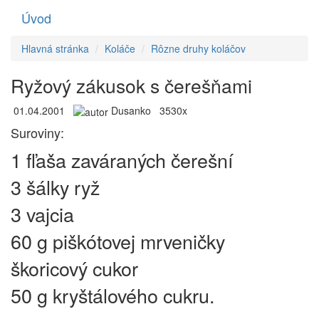
Úvod
Toggle
navigati
Hlavná stránka
Koláče
Rôzne druhy koláčov
Ryžový zákusok s čerešňami
01.04.2001
Dusanko
3530x
Suroviny:
1 fľaša zaváraných čerešní
3 šálky ryž
3 vajcia
60 g piškótovej mrveničky
škoricový cukor
50 g kryštálového cukru.