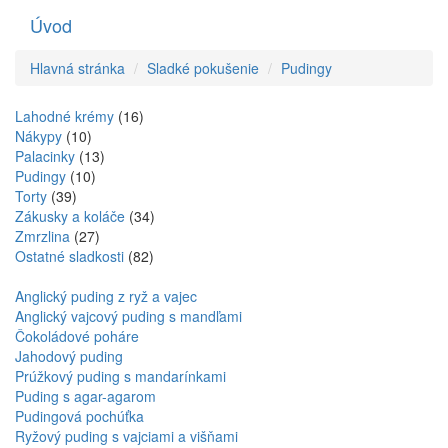
Úvod
Toggle
navigati
Hlavná stránka
Sladké pokušenie
Pudingy
Lahodné krémy
(16)
Nákypy
(10)
Palacinky
(13)
Pudingy
(10)
Torty
(39)
Zákusky a koláče
(34)
Zmrzlina
(27)
Ostatné sladkosti
(82)
Anglický puding z ryž a vajec
Anglický vajcový puding s mandľami
Čokoládové poháre
Jahodový puding
Prúžkový puding s mandarínkami
Puding s agar-agarom
Pudingová pochúťka
Ryžový puding s vajciami a višňami